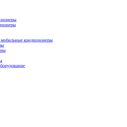
иционеры
ционеры
 мобильные кондиционеры
ры
еры
ы
борудование