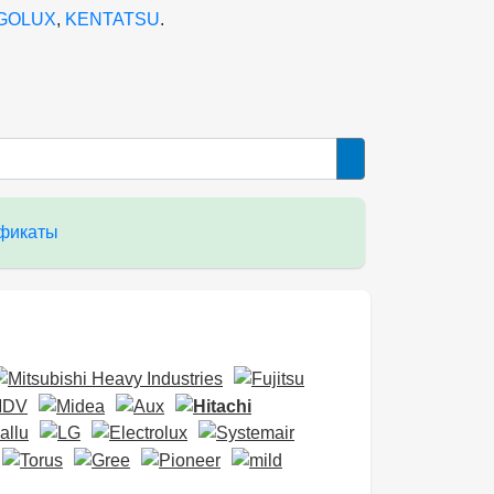
GOLUX
,
KENTATSU
.
фикаты