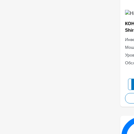
КОН
Shi
Инве
Мощ
Уро
Обс