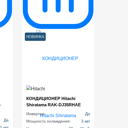
НОВИНКА
КОНДИЦИОНЕР Hitachi
-
Shiratama RAK-DJ35RHAE
Инвертор:
Да
Да
Мощность охлаждения:
3 квт
2 квт