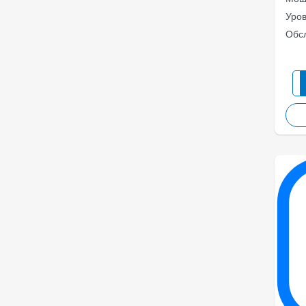
Уро
Обс