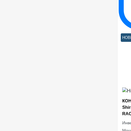
НОВ
КОН
Shi
RAC
Инве
Мощ