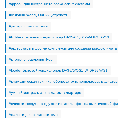
фреон для внутреннего блока слпит системы
условия эксплуатации устройств
дилер сплит системы
lightera Бытовой кондиционер DA35AVQS1-W-DF35AVS1
аксессуары и другие комплексы для создания микроклимата
кнопки управления iFeel
leader Бытовой кондиционер DA35AVQS1-W-DF35AVS1
климатическая техника: обогреватели, конвекторы, радиато
умный контроль за климатом в квартире
очистки воздуха: воздухоочистители, фотокаталитический фи
жалюзи для сплит сситемы