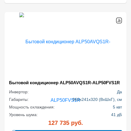
Бытовой кондиционер ALP50AVQS1R-ALP50FVS1R
Инвертор:
Да
Габариты:
969x241x320 (ВхШхГ), см
Мощность охлаждения:
5 квт
Уровень шума:
41 дБ
127 735
руб.