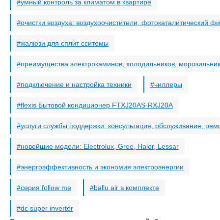
умный контроль за климатом в квартире
очистки воздуха: воздухоочистители, фотокаталитический фи
жалюзи для сплит сситемы
преимущества электрокаминов, холодильников, морозильни
подключение и настройка техники
чиллеры
flexis Бытовой кондиционер FTXJ20AS-RXJ20A
услуги службы поддержки: консультация, обслуживание, рем
новейшие модели: Electrolux, Gree, Haier, Lessar
энергоэффективность и экономия электроэнергии
серия follow me
ballu air в комплекте
dc super inverter