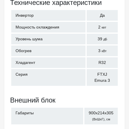
Технические характеристики
Инвертор
Да
Мощность охлаждения
2
квт
Уровень шума
39
дБ
Обогрев
3
кВт
Хладагент
R32
Серия
FTXJ
Emura 3
Внешний блок
Габариты
900x214x305
(ВхШхГ), см