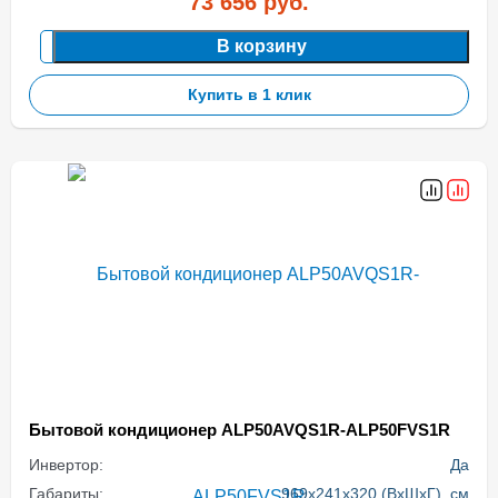
73 656
руб.
В корзину
Купить в 1 клик
Бытовой кондиционер ALP50AVQS1R-ALP50FVS1R
Инвертор:
Да
Габариты:
969x241x320 (ВхШхГ), см