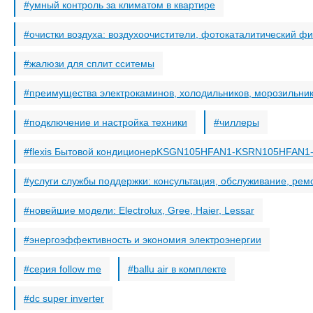
умный контроль за климатом в квартире
очистки воздуха: воздухоочистители, фотокаталитический фи
жалюзи для сплит сситемы
преимущества электрокаминов, холодильников, морозильни
подключение и настройка техники
чиллеры
flexis Бытовой кондиционерKSGN105HFAN1-KSRN105HFAN1-
услуги службы поддержки: консультация, обслуживание, рем
новейшие модели: Electrolux, Gree, Haier, Lessar
энергоэффективность и экономия электроэнергии
серия follow me
ballu air в комплекте
dc super inverter