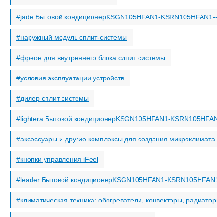
jade Бытовой кондиционерKSGN105HFAN1-KSRN105HFAN1-
наружный модуль сплит-системы
фреон для внутреннего блока слпит системы
условия эксплуатации устройств
дилер сплит системы
lightera Бытовой кондиционерKSGN105HFAN1-KSRN105HFAN
аксессуары и другие комплексы для создания микроклимата
кнопки управления iFeel
leader Бытовой кондиционерKSGN105HFAN1-KSRN105HFAN1
климатическая техника: обогреватели, конвекторы, радиато