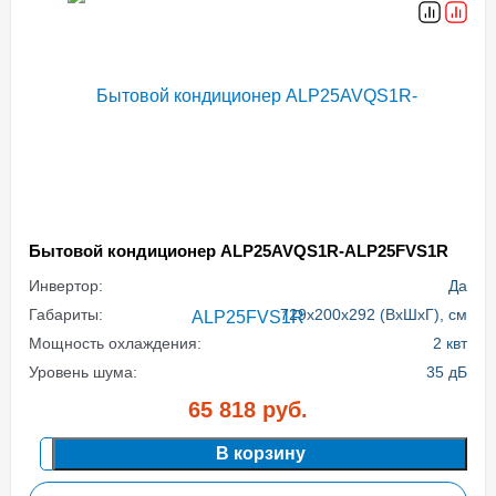
Бытовой кондиционер ALP25AVQS1R-ALP25FVS1R
Инвертор:
Да
Габариты:
729x200x292 (ВхШхГ), см
Мощность охлаждения:
2 квт
Уровень шума:
35 дБ
65 818
руб.
В корзину