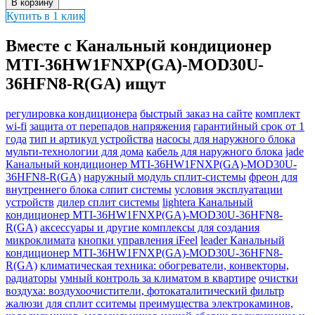
В корзину
Купить в 1 клик
Вместе с Канальный кондиционер
MTI-36HW1FNXP(GA)-MOD30U-
36HFN8-R(GA) ищут
регулировка кондиционера
быстрый заказ на сайте
комплект
wi-fi
защита от перепадов напряжения
гарантийный срок от 1
года
тип и артикул устройства
насосы для наружного блока
мульти-технологии для дома
кабель для наружного блока
jade
Канальный кондиционер MTI-36HW1FNXP(GA)-MOD30U-
36HFN8-R(GA)
наружный модуль сплит-системы
фреон для
внутреннего блока слпит системы
условия эксплуатации
устройств
дилер сплит системы
lightera Канальный
кондиционер MTI-36HW1FNXP(GA)-MOD30U-36HFN8-
R(GA)
аксессуары и другие комплексы для создания
микроклимата
кнопки управления iFeel
leader Канальный
кондиционер MTI-36HW1FNXP(GA)-MOD30U-36HFN8-
R(GA)
климатическая техника: обогреватели, конвекторы,
радиаторы
умный контроль за климатом в квартире
очистки
воздуха: воздухоочистители, фотокаталитический фильтр
жалюзи для сплит сситемы
преимущества электрокаминов,