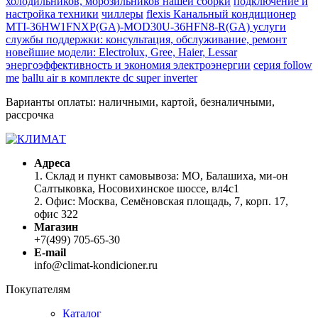
холодильников, морозильников нашей сборки
подключение и
настройка техники
чиллеры
flexis Канальный кондиционер
MTI-36HW1FNXP(GA)-MOD30U-36HFN8-R(GA)
услуги
службы поддержки: консультация, обслуживание, ремонт
новейшие модели: Electrolux, Gree, Haier, Lessar
энергоэффективность и экономия электроэнергии
серия follow
me
ballu air в комплекте
dc super inverter
Варианты оплаты: наличными, картой, безналичными,
рассрочка
Адреса
1. Склад и пункт самовывоза: МО, Балашиха, ми-он
Салтыковка, Носовихинское шоссе, вл4с1
2. Офис: Москва, Семёновская площадь, 7, корп. 17,
офис 322
Магазин
+7(499) 705-65-30
E-mail
info@climat-kondicioner.ru
Покупателям
Каталог