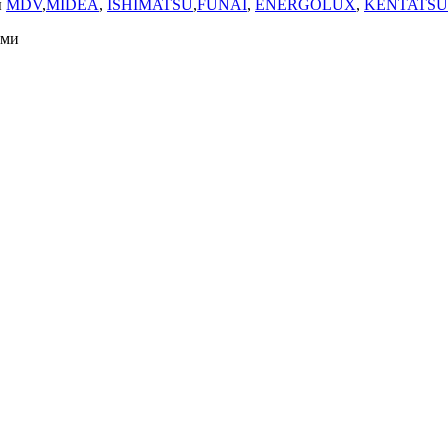
ы
MDV
,
MIDEA
,
ISHIMATSU
,
FUNAI
,
ENERGOLUX
,
KENTATSU
ями