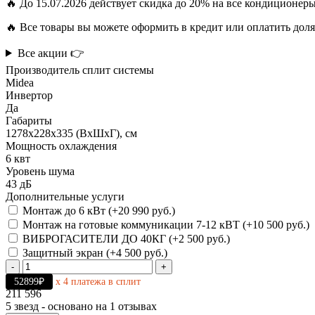
🔥 До 15.07.2026 действует скидка до 20% на все кондиционер
🔥 Все товары вы можете оформить в кредит или оплатить дол
Все акции 👉
Производитель сплит системы
Midea
Инвертор
Да
Габариты
1278х228х335 (ВхШхГ), см
Мощность охлаждения
6 квт
Уровень шума
43 дБ
Дополнительные услуги
Монтаж до 6 кВт (+20 990 руб.)
Монтаж на готовые коммуникации 7-12 кВТ (+10 500 руб.)
ВИБРОГАСИТЕЛИ ДО 40КГ (+2 500 руб.)
Защитный экран (+4 500 руб.)
-
+
52899₽
х 4 платежа в сплит
211 596
5
звезд - основано на
1
отзывах