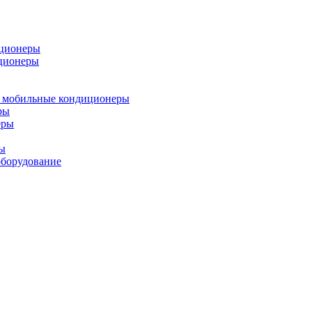
иционеры
ционеры
 мобильные кондиционеры
ры
еры
ы
борудование