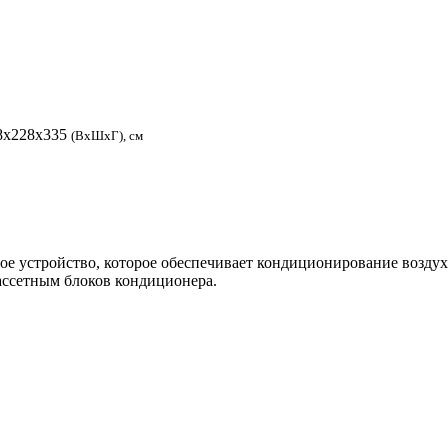
8х228х335
(ВхШхГ), см
е устройство, которое обеспечивает кондиционирование возду
кассетным блоков кондиционера.