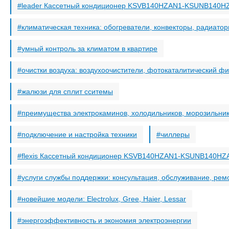
leader Кассетный кондиционер KSVB140HZAN1-KSUNB140
климатическая техника: обогреватели, конвекторы, радиато
умный контроль за климатом в квартире
очистки воздуха: воздухоочистители, фотокаталитический фи
жалюзи для сплит сситемы
преимущества электрокаминов, холодильников, морозильни
подключение и настройка техники
чиллеры
flexis Кассетный кондиционер KSVB140HZAN1-KSUNB140H
услуги службы поддержки: консультация, обслуживание, рем
новейшие модели: Electrolux, Gree, Haier, Lessar
энергоэффективность и экономия электроэнергии