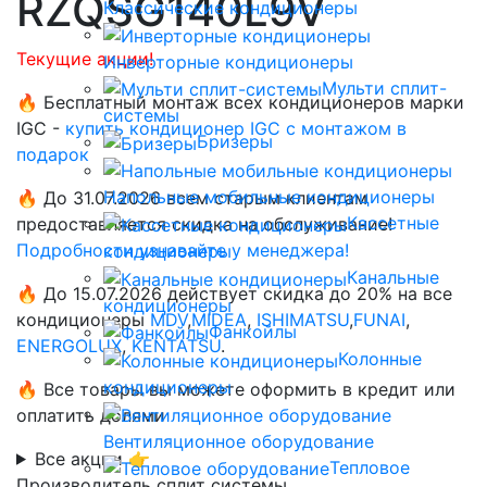
RZQSG140L9V
Классические кондиционеры
Текущие акции!
Инверторные кондиционеры
Мульти сплит-
🔥 Бесплатный монтаж всех кондиционеров марки
системы
IGC -
купить кондиционер IGC с монтажом в
Бризеры
подарок
Напольные мобильные кондиционеры
🔥 До 31.07.2026 всем старым клиентам
Кассетные
предоставляется скидка на обслуживание!
Подробности узнавайте у менеджера!
кондиционеры
Канальные
🔥 До 15.07.2026 действует скидка до 20% на все
кондиционеры
кондиционеры
MDV
,
MIDEA
,
ISHIMATSU
,
FUNAI
,
Фанкойлы
ENERGOLUX
,
KENTATSU
.
Колонные
кондиционеры
🔥 Все товары вы можете оформить в кредит или
оплатить долями
Вентиляционное оборудование
Все акции 👉
Тепловое
Производитель сплит системы