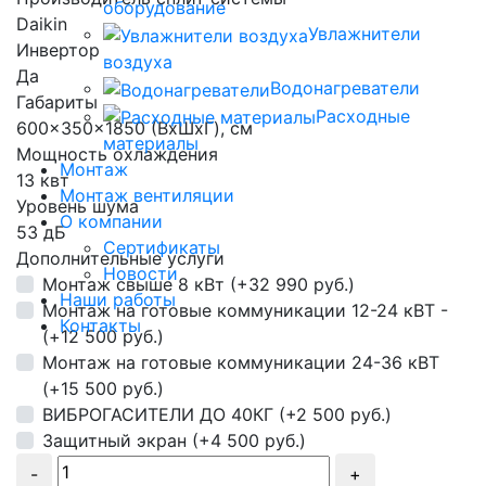
оборудование
Daikin
Увлажнители
Инвертор
воздуха
Да
Водонагреватели
Габариты
Расходные
600x350x1850 (ВхШхГ), см
материалы
Мощность охлаждения
Монтаж
13 квт
Монтаж вентиляции
Уровень шума
О компании
53 дБ
Сертификаты
Дополнительные услуги
Новости
Монтаж свыше 8 кВт (+32 990 руб.)
Наши работы
Монтаж на готовые коммуникации 12-24 кВТ -
Контакты
(+12 500 руб.)
Монтаж на готовые коммуникации 24-36 кВТ
(+15 500 руб.)
ВИБРОГАСИТЕЛИ ДО 40КГ (+2 500 руб.)
Защитный экран (+4 500 руб.)
-
+