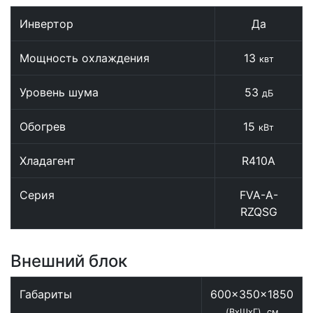
Инвертор
Да
Мощность охлаждения
13
квт
Уровень шума
53
дБ
Обогрев
15
кВт
Хладагент
R410A
Серия
FVA-A-
RZQSG
Внешний блок
Габариты
600x350x1850
(ВхШхГ), см