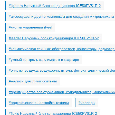
lightera Наружный блок кондиционера ICE50FVS1R-2
аксессуары и другие комплексы для создания микроклимата
кнопки управления iFeel
leader Наружный блок кондиционера ICE50FVS1R-2
климатическая техника: обогреватели, конвекторы, радиато
умный контроль за климатом в квартире
очистки воздуха: воздухоочистители, фотокаталитический фи
жалюзи для сплит сситемы
преимущества электрокаминов, холодильников, морозильни
подключение и настройка техники
чиллеры
flexis Наружный блок кондиционера ICE50FVS1R-2