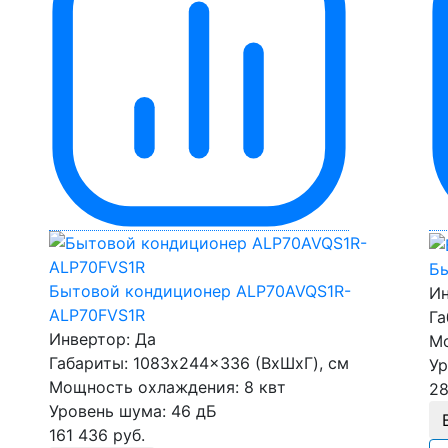
Бы
Бытовой кондиционер ALP70AVQS1R-
Ин
ALP70FVS1R
Га
Инвертор:
Да
Мо
Габариты:
1083x244x336 (ВхШхГ), см
Ур
Мощность охлаждения:
8 квт
28
Уровень шума:
46 дБ
161 436
руб.