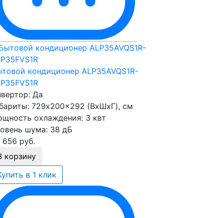
товой кондиционер ALP35AVQS1R-
LP35FVS1R
вертор:
Да
бариты:
729x200x292 (ВхШхГ), см
щность охлаждения:
3 квт
овень шума:
38 дБ
 656
руб.
В корзину
Купить в 1 клик