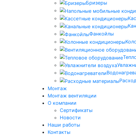
Бризеры
Ка
Ка
Фанкойлы
Кол
Тепл
Увлажн
Водонагрев
Расхо
Монтаж
Монтаж вентиляции
О компании
Сертификаты
Новости
Наши работы
Контакты