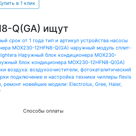
Купить в 1 клик
N8-Q(GA) ищут
ый срок от 1 года
тип и артикул устройства
насосы
онера MOX230-12HFN8-Q(GA)
наружный модуль сплит-
lightera Наружный блок кондиционера MOX230-
аружный блок кондиционера MOX230-12HFN8-Q(GA)
ки воздуха: воздухоочистители, фотокаталитический
орки
подключение и настройка техники
чиллеры
flexis
, ремонт
новейшие модели: Electrolux, Gree, Haier,
r
Способы оплаты