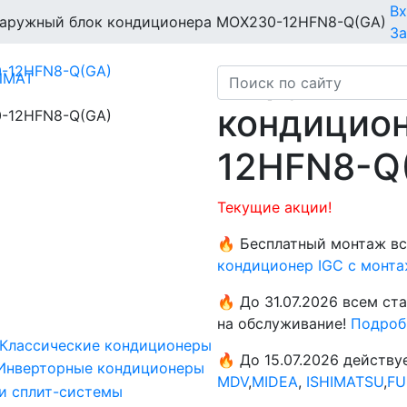
Вх
аружный блок кондиционера MOX230-12HFN8-Q(GA)
За
Наружный
кондицио
12HFN8-Q
Текущие акции!
🔥 Бесплатный монтаж вс
кондиционер IGC с монта
🔥 До 31.07.2026 всем с
на обслуживание!
Подроб
Классические кондиционеры
🔥 До 15.07.2026 действ
Инверторные кондиционеры
MDV
,
MIDEA
,
ISHIMATSU
,
FU
и сплит-системы