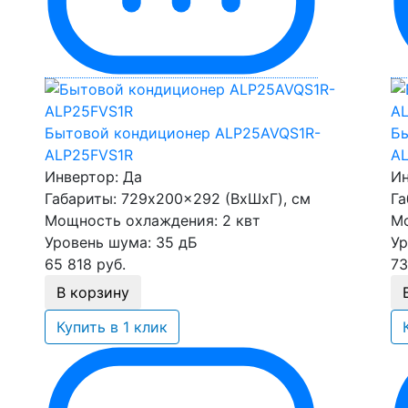
Бытовой кондиционер ALP25AVQS1R-
Бы
ALP25FVS1R
A
Инвертор:
Да
Ин
Габариты:
729x200x292 (ВхШхГ), см
Га
Мощность охлаждения:
2 квт
Мо
Уровень шума:
35 дБ
Ур
65 818
руб.
73
В корзину
Купить в 1 клик