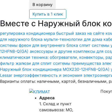
В корзину
Купить в 1 клик
Вместе с Наружный блок 
регулировка кондиционера
быстрый заказ на сайте
ком
для наружного блока
мульти-технологии для дома
каб
системы
фреон для внутреннего блока слпит системы
12HFN8-Q(GA)
аксессуары и другие комплексы для со
климатическая техника: обогреватели, конвекторы, р
фильтр
жалюзи для сплит сситемы
преимущества элек
Наружный блок кондиционера MOX230-12HFN8-Q(GA)
Lessar
энергоэффективность и экономия электроэнерг
Варианты оплаты: наличными, картой, безналичными, 
Поку
Адреса
1. Склад и пункт
самовывоза: МО,