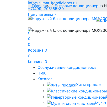
info@climat-kondicioner.ru
Главная
>
Бытовые кондиционеры
>
Н
+7(499) 705-65-30
Покупателям
0
0
0
Корзина
0
0
Корзина
0
Обслуживание кондиционеров
ПИК
Каталог
Хиты продаж
Мульт