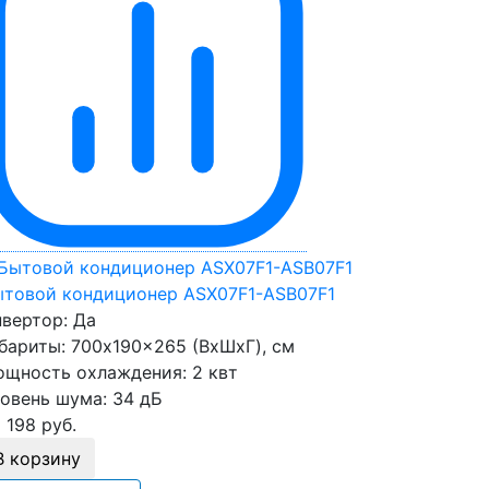
товой кондиционер ASX07F1-ASB07F1
вертор:
Да
бариты:
700x190x265 (ВхШхГ), см
щность охлаждения:
2 квт
овень шума:
34 дБ
 198
руб.
В корзину