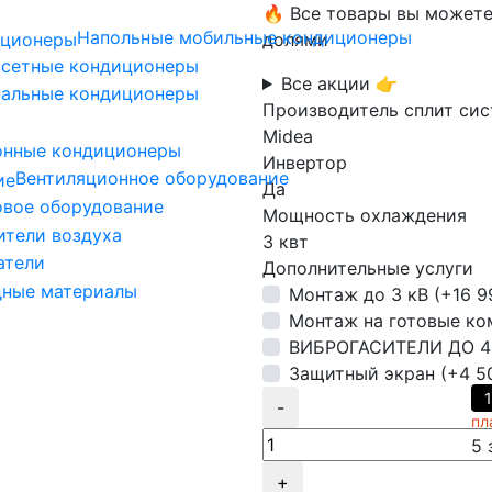
🔥 Все товары вы можете
Напольные мобильные кондиционеры
долями
ссетные кондиционеры
Все акции 👉
нальные кондиционеры
Производитель сплит си
Midea
онные кондиционеры
Инвертор
Вентиляционное оборудование
Да
овое оборудование
Мощность охлаждения
ители воздуха
3 квт
атели
Дополнительные услуги
дные материалы
Монтаж до 3 кВ (+16 9
Монтаж на готовые ком
ВИБРОГАСИТЕЛИ ДО 40К
Защитный экран (+4 50
-
пл
5
з
+