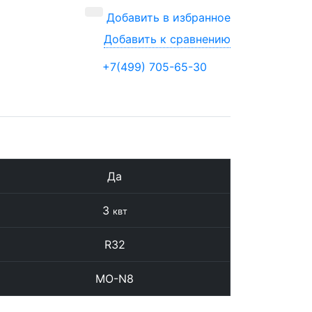
Добавить в избранное
Добавить к сравнению
+7(499) 705-65-30
Да
3
квт
R32
MO-N8