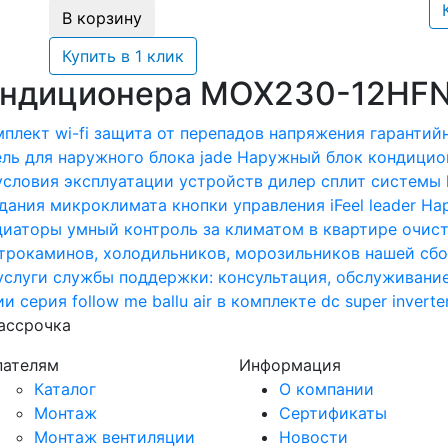
В корзину
Купить в 1 клик
кондиционера MOX230-12HF
плект wi-fi
защита от перепадов напряжения
гарантийн
ель для наружного блока
jade Наружный блок кондици
условия эксплуатации устройств
дилер сплит системы
здания микроклимата
кнопки управления iFeel
leader Н
адиаторы
умный контроль за климатом в квартире
очист
трокаминов, холодильников, морозильников нашей сб
услуги службы поддержки: консультация, обслуживание
ии
серия follow me
ballu air в комплекте
dc super inverte
рассрочка
пателям
Информация
Каталог
О компании
Монтаж
Сертификаты
Монтаж вентиляции
Новости