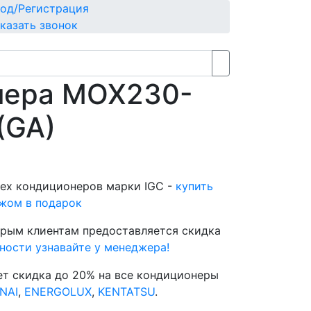
од/Регистрация
казать звонок
 блок
нера MOX230-
(GA)
ех кондиционеров марки IGC -
купить
жом в подарок
тарым клиентам предоставляется скидка
ности узнавайте у менеджера!
ует скидка до 20% на все кондиционеры
NAI
,
ENERGOLUX
,
KENTATSU
.