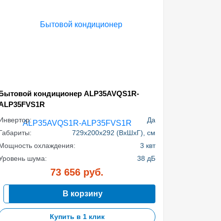
Бытовой кондиционер ALP35AVQS1R-
ALP35FVS1R
Инвертор:
Да
Габариты:
729x200x292 (ВхШхГ), см
Мощность охлаждения:
3 квт
Уровень шума:
38 дБ
73 656
руб.
В корзину
Купить в 1 клик