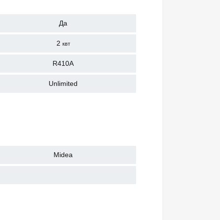
Да
2
квт
R410A
Unlimited
Midea