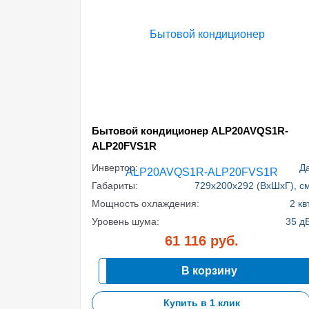
Бытовой кондиционер ALP20AVQS1R-
ALP20FVS1R
Инвертор:
Д
Габариты:
729x200x292 (ВхШхГ), с
Мощность охлаждения:
2 кв
Уровень шума:
35 д
61 116
руб.
В корзину
Купить в 1 клик