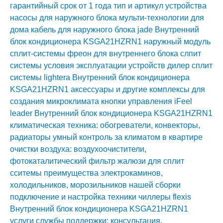
гарантийный срок от 1 года
тип и артикул устройства
насосы для наружного блока
мульти-технологии для
дома
кабель для наружного блока
jade Внутренний
блок кондиционера KSGA21HZRN1
наружный модуль
сплит-системы
фреон для внутреннего блока слпит
системы
условия эксплуатации устройств
дилер сплит
системы
lightera Внутренний блок кондиционера
KSGA21HZRN1
аксессуары и другие комплексы для
создания микроклимата
кнопки управления iFeel
leader Внутренний блок кондиционера KSGA21HZRN1
климатическая техника: обогреватели, конвекторы,
радиаторы
умный контроль за климатом в квартире
очистки воздуха: воздухоочистители,
фотокаталитический фильтр
жалюзи для сплит
сситемы
преимущества электрокаминов,
холодильников, морозильников нашей сборки
подключение и настройка техники
чиллеры
flexis
Внутренний блок кондиционера KSGA21HZRN1
услуги службы поддержки: консультация,