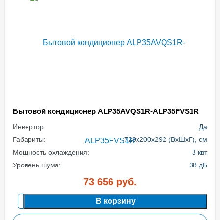
Бытовой кондиционер ALP35AVQS1R-ALP35FVS1R
Инвертор:
Да
Габариты:
729x200x292 (ВхШхГ), см
Мощность охлаждения:
3 квт
Уровень шума:
38 дБ
73 656
руб.
В корзину