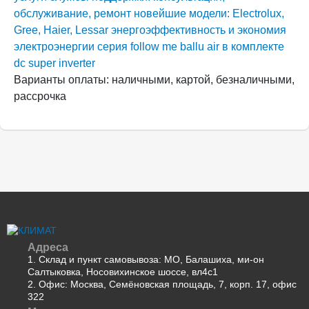
обслуживание, ремонт
новейшие модели: Electrolux,
Gree, Haier, Lessar
энергоэффективность и экономия
электроэнергии
серия follow me
ballu air в комплекте
dc super inverter
Варианты оплаты: наличными, картой, безналичными,
рассрочка
Адреса
1. Склад и пункт самовывоза: МО, Балашиха, ми-он
Салтыковка, Носовихинское шоссе, вл4с1
2. Офис: Москва, Семёновская площадь, 7, корп. 17, офис
322