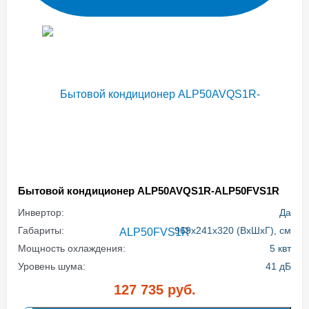
Бытовой кондиционер ALP50AVQS1R-ALP50FVS1R
Инвертор:
Да
Габариты:
969x241x320 (ВхШхГ), см
Мощность охлаждения:
5 квт
Уровень шума:
41 дБ
127 735
руб.