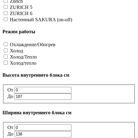
Zurich
ZURICH 5
ZURICH 6
Настенный SAKURA (on-off)
Режим работы
Охлаждение/Обогрев
Холод
Холод/Тепло
Холод/тепло
Высота внутреннего блока см
От
До
Ширина внутреннего блока см
От
До