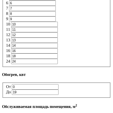
6
7
8
9
10
11
12
13
14
16
18
24
Обогрев, квт
От
До
2
Обслуживаемая площадь помещения, м