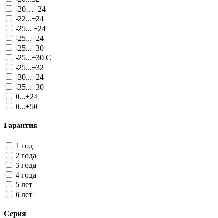
-20…+24
-22...+24
-25... +24
-25...+24
-25...+30
-25...+30 С
-25...+32
-30...+24
-35...+30
0...+24
0...+50
Гарантия
1 год
2 года
3 года
4 года
5 лет
6 лет
Серия