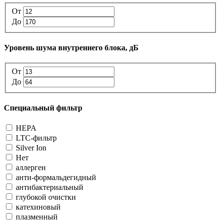
От
До
Уровень шума внутреннего блока, дБ
От
До
Специальный фильтр
HEPA
LTC-фильтр
Silver Ion
Нет
аллерген
анти-формальдегидный
антибактериальный
глубокой очистки
катехиновый
плазменный