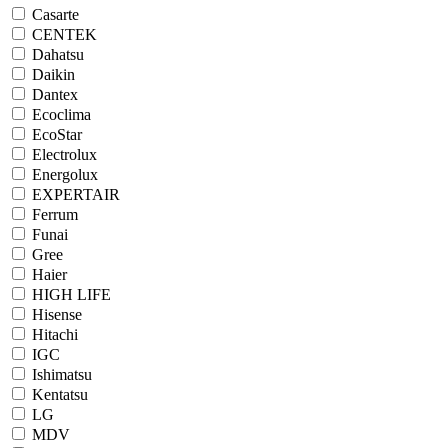
Casarte
CENTEK
Dahatsu
Daikin
Dantex
Ecoclima
EcoStar
Electrolux
Energolux
EXPERTAIR
Ferrum
Funai
Gree
Haier
HIGH LIFE
Hisense
Hitachi
IGC
Ishimatsu
Kentatsu
LG
MDV