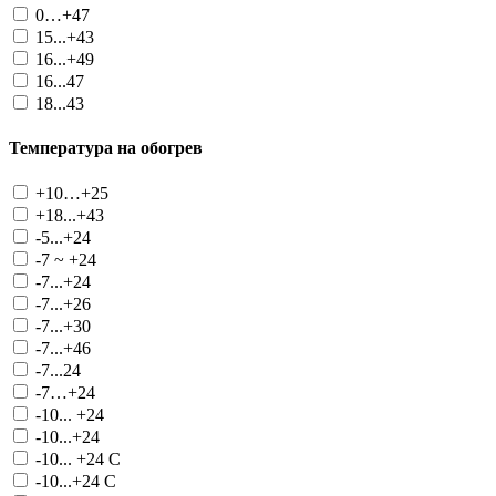
0…+47
15...+43
16...+49
16...47
18...43
Температура на обогрев
+10…+25
+18...+43
-5...+24
-7 ~ +24
-7...+24
-7...+26
-7...+30
-7...+46
-7...24
-7…+24
-10... +24
-10...+24
-10... +24 С
-10...+24 С