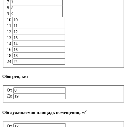
7
8
9
10
11
12
13
14
16
18
24
Обогрев, квт
От
До
2
Обслуживаемая площадь помещения, м
От