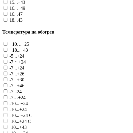
15...+43
16...+49
16...47
18...43
Температура на обогрев
+10…+25
+18...+43
-5...+24
-7 ~ +24
-7...+24
-7...+26
-7...+30
-7...+46
-7...24
-7…+24
-10... +24
-10...+24
-10... +24 С
-10...+24 С
-10...+43