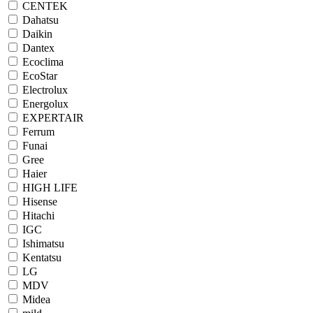
CENTEK
Dahatsu
Daikin
Dantex
Ecoclima
EcoStar
Electrolux
Energolux
EXPERTAIR
Ferrum
Funai
Gree
Haier
HIGH LIFE
Hisense
Hitachi
IGC
Ishimatsu
Kentatsu
LG
MDV
Midea