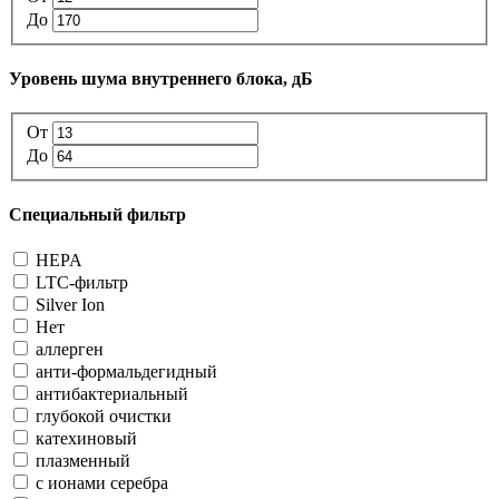
До
Уровень шума внутреннего блока, дБ
От
До
Специальный фильтр
HEPA
LTC-фильтр
Silver Ion
Нет
аллерген
анти-формальдегидный
антибактериальный
глубокой очистки
катехиновый
плазменный
с ионами серебра