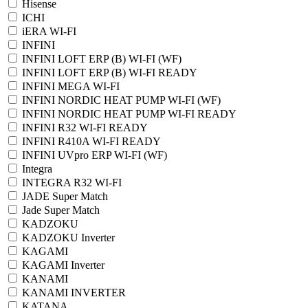
Hisense
ICHI
iERA WI-FI
INFINI
INFINI LOFT ERP (B) WI-FI (WF)
INFINI LOFT ERP (B) WI-FI READY
INFINI MEGA WI-FI
INFINI NORDIC HEAT PUMP WI-FI (WF)
INFINI NORDIC HEAT PUMP WI-FI READY
INFINI R32 WI-FI READY
INFINI R410A WI-FI READY
INFINI UVpro ERP WI-FI (WF)
Integra
INTEGRA R32 WI-FI
JADE Super Match
Jade Super Match
KADZOKU
KADZOKU Inverter
KAGAMI
KAGAMI Inverter
KANAMI
KANAMI INVERTER
KATANA