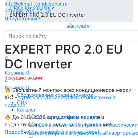
info@climat-kondicioner.ru
Главная
>
Каталог
>
+7(499) 705-65-30
EXPERT PRO 2.0 EU DC Inverter
Покупателям
Кондиционеры
EXPERT PRO 2.0 EU
0
0
DC Inverter
0
Корзина
0
Текущие акции!
0
Корзина
0
🔥 Бесплатный монтаж всех кондиционеров марки
Обслуживание кондиционеров
IGC -
купить кондиционер IGC с монтажом в
ПИК
подарок
Каталог
Хиты продаж
🔥 До 31.07.2026 всем старым клиентам
предоставляется скидка на обслуживание!
Классически
Подробности узнавайте у менеджера!
Инверторные