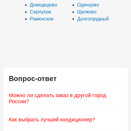
Домодедово
Одинцово
Серпухов
Щелково
Раменское
Долгопрудный
Вопрос-ответ
Можно ли сделать заказ в другой город
России?
Да, по Московской Области мы доставляем сами. В
регионы мы отправляем заказы через ТК. Быстрее
Как выбрать лучший кондиционер?
всего покупки доходят в крупные города, такие как:
Найти недорогую сплит систему высокого качества