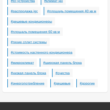
tcl устройства
климат jax
roda
tcl
распродажа igc
площадь помещения 40 кв м
tosot
tesla
дешевые кондиционеры
denko
jax
площаль помещения 60 кв м
shuft
тихие сплит системы
shivaki
carrier
стоимость настенного кондиционера
kitano
loriot
микроклимат
широкая панель блока
rover
bosch
низкая панель блока
очистка
axioma
энергопотребление
дешевые
дорогие
timberk
roland
alfacool
lanzkraft
legion