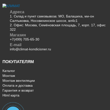
tion
eurohoff
Адреса
xigma
1. Склад и пункт самовывоза: МО, Балашиха, ми-он
Салтыковка, Носовихинское шоссе, вл4с1
aircon
2. Офис: Москва, Семёновская площадь, 7, корп. 17, офис
kalashnikov
322
ventmachine
Магазин
lufberg
+7(499) 705-65-30
coolberg
E-mail
info@climat-kondicioner.ru
airwell
daichi
ПОКУПАТЕЛЯМ
systemair
quattroclima
Каталог
rovex
Монтаж
tsi
Монтаж вентиляции
Оплата и доставка
Если вы хотите купить конкретную модель:
Гарантия и возврат
Html карта
as-h07a4
ecw-07qc
ec-07qc