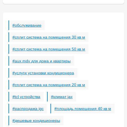
обогревать, агрегатов, агрегат, пылесосы,
green
смотрите внутри карточки товара
плитки, камеры, холодильные.
genera climate
комплектующие и функции: датчики,
kentatsu с
wi-fi
ионизатором, ионизация, dc-inverter, инвертер,
midea
обслуживание
self-cleaning (самоочистка), режим, опция,
pioneer
функции, пульты, управления, голосовой, wi-fi,
сплит система на помещения 30 кв м
msz-hj50va
on-off, r3, r2, dc-inverter, панели, лампа,
xiaomi
сплит система на помещения 50 кв м
таймер.
samsung
aeronik
aux mdv для дома и квартиры
Менее популярные кондиционеры:
услуги установки кондиционера
cherbrooke
lessar
сплит система на помещения 20 кв м
neoclima
tcl устройства
климат jax
roda
tcl
распродажа igc
площадь помещения 40 кв м
tosot
tesla
дешевые кондиционеры
denko