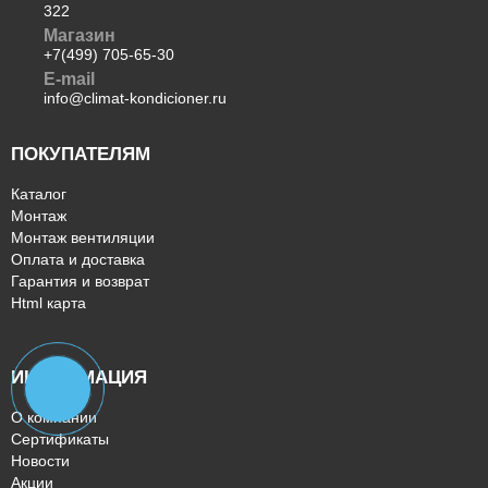
kalashnikov
322
ventmachine
Магазин
lufberg
+7(499) 705-65-30
coolberg
E-mail
info@climat-kondicioner.ru
airwell
daichi
ПОКУПАТЕЛЯМ
systemair
quattroclima
Каталог
rovex
Монтаж
tsi
Монтаж вентиляции
Оплата и доставка
Если вы хотите купить конкретную модель:
Гарантия и возврат
Html карта
as-h07a4
ecw-07qc
ec-07qc
ИНФОРМАЦИЯ
kvs-ray07st
qh-r1
О компании
tt22x71-07410a
Сертификаты
as-h09a4
Новости
Акции