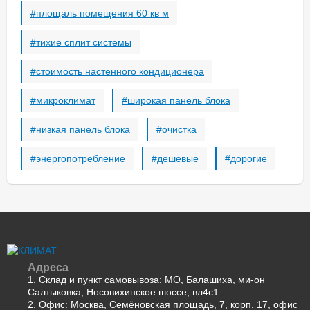
jax
площаль помещения 60 кв м
shuft
тихие сплит системы
shivaki
carrier
стоимость настенного кондиционера
kitano
loriot
микроклимат
широкая панель блока
rover
bosch
низкая панель блока
очистка
axioma
энергопотребление
дешевые
дорогие
timberk
roland
alfacool
lanzkraft
legion
tion
eurohoff
Адреса
xigma
1. Склад и пункт самовывоза: МО, Балашиха, ми-он
Салтыковка, Носовихинское шоссе, вл4с1
aircon
2. Офис: Москва, Семёновская площадь, 7, корп. 17, офис