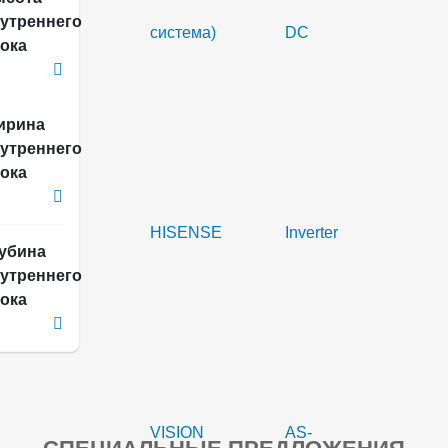
утреннего
ока
м
ирина
утреннего
ока
м
убина
утреннего
ока
м