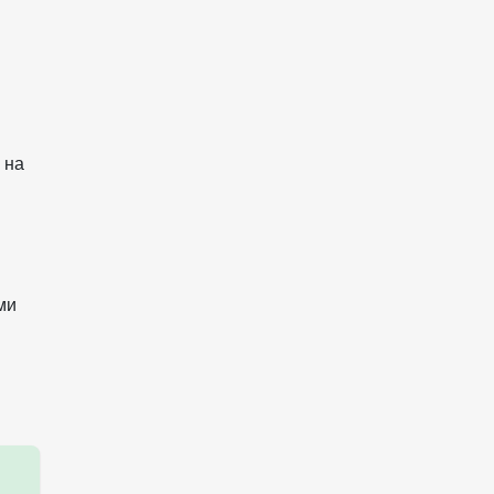
 на
ми