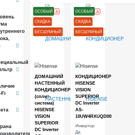
ОСОБЫЙ
ОСОБЫЙ
овень
СКИДКА
СКИДКА
ума
утреннего
БЕСШУМНЫЙ
БЕСШУМНЫЙ
ока,
Б
пециальный
ильтр
ДОМАШНИЙ
КОНДИЦИОНЕР
НАСТЕННЫЙ
HISENSE
личие
КОНДИЦИОНЕР
VISION
-Fi
(сплит-
SUPERIOR
система)
DC Inverter
HISENSE
AS-
ета
VISION
10UW4RXUQD00
SUPERIOR
Инвертор:
рана
DC Inverter
Да
оизводитель