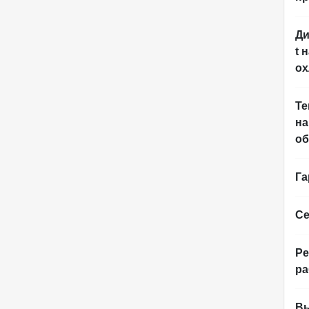
Ди
t 
ох
Те
на
об
Га
Се
Р
р
В