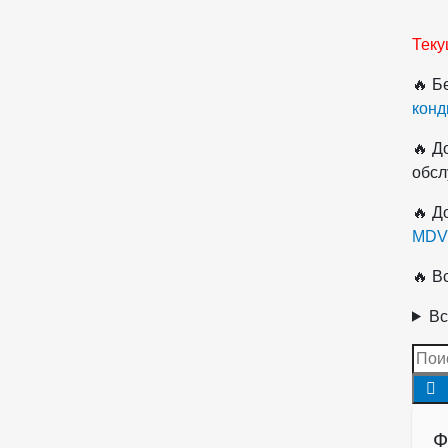
Теку
🔥 Б
конд
🔥 Д
обсл
🔥 Д
MDV
🔥 В
Вс
Ф