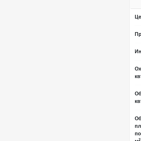
Це
Пр
Ин
Ох
кв
Об
кв
Об
п
по
2