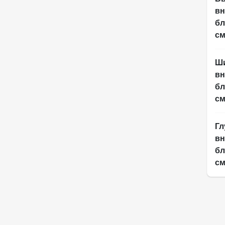
вн
бл
с
Ш
вн
бл
с
Гл
вн
бл
с