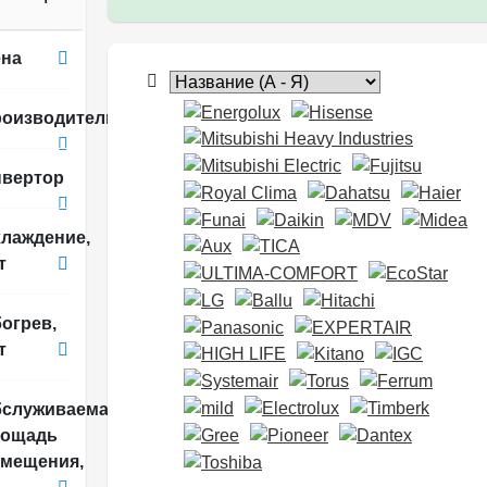
на
оизводитель
вертор
лаждение,
т
огрев,
т
служиваемая
лощадь
мещения,