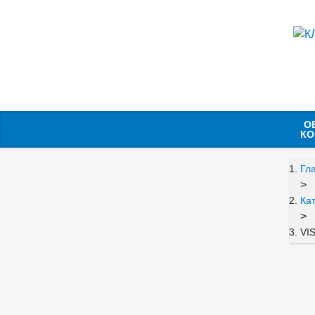
О
КО
Гл
>
Ка
>
VI