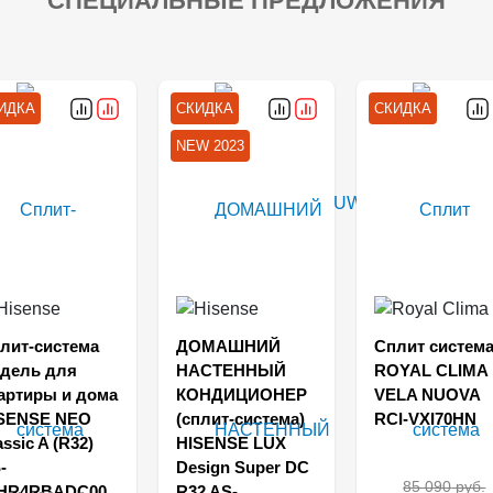
СПЕЦИАЛЬНЫЕ ПРЕДЛОЖЕНИЯ
ИДКА
СКИДКА
СКИДКА
NEW 2023
лит-система
ДОМАШНИЙ
Сплит систем
дель для
НАСТЕННЫЙ
ROYAL CLIMA
артиры и дома
КОНДИЦИОНЕР
VELA NUOVA
SENSE NEO
(сплит-система)
RCI-VXI70HN
assic A (R32)
HISENSE LUX
-
Design Super DC
85 090
руб.
HR4RBADC00
R32 AS-