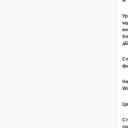
м
Ур
ш
вн
бл
д
С
ф
На
Wi
Цв
Ст
пр