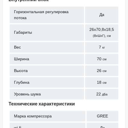
Горизонтальная регулировка
Да
потока
26x70,8x18,5
Габариты
(ВхШхГ), см
Вес
7
кг
Ширина
70
см
Высота
26
см
Глубина
18
см
Уровень шума
22
дБа
Технические характеристики
Марка компрессора
GREE
wi-fi
Да