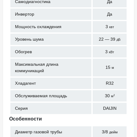
Самодиагностика
Да
Инвертор
Да
Мощность охлаждения
3
квт
Уровень шума
22 — 39
дБ
Обогрев
3
кВт
Максимальная длина
15
м
коммуникаций
Хладагент
R32
Обслуживаемая площадь
30
2
м
Серия
DAIJIN
Особенности
Диаметр газовой трубы
3/8
дюйм