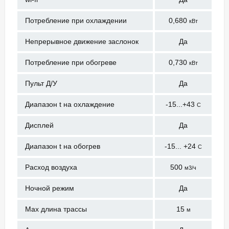
Потребление при охлаждении
0,680
кВт
Непрерывное движение заслонок
Да
Потребление при обогреве
0,730
кВт
Пульт Д/У
Да
Диапазон t на охлаждение
-15...+43
С
Дисплей
Да
Диапазон t на обогрев
-15... +24
С
Расход воздуха
500
м3/ч
Ночной режим
Да
Max длина трассы
15
м