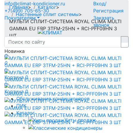
info@climat-kondicioner.ru
Вход/
Главная
>
Каталог
>
+7(499) 705-65-30
Регистрация
Настенные сплит системы
>
Покупателям
Заказать
МУЛЬТИ СПЛИТ-СИСТЕМА ROYAL CLIMA MULTI
звонок
GAMMA EU ERP 3TFM-25HN + RCI-PFF09HN 3
ШТ
Новинка
0
0
0
Корзина
0
0
Корзина
0
Обслуживание кондиционеров
ПИК
Каталог
Хиты продаж