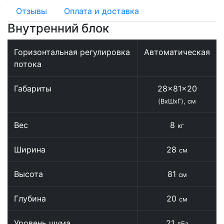
Отзывы
Оплата и доставка
Внутренний блок
Горизонтальная регулировка
Автоматическая
потока
Габариты
28x81x20
(ВхШхГ), см
Вес
8
кг
Ширина
28
см
Высота
81
см
Глубина
20
см
Уровень шума
21
дБа