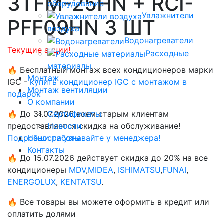
3TFM-25HN + RCI-
оборудование
Увлажнители
PFF09HN 3 ШТ
воздуха
Водонагреватели
Текущие акции!
Расходные
материалы
🔥 Бесплатный монтаж всех кондиционеров марки
Монтаж
IGC -
купить кондиционер IGC с монтажом в
Монтаж вентиляции
подарок
О компании
🔥 До 31.07.2026 всем старым клиентам
Сертификаты
предоставляется скидка на обслуживание!
Новости
Подробности узнавайте у менеджера!
Наши работы
Контакты
🔥 До 15.07.2026 действует скидка до 20% на все
кондиционеры
MDV
,
MIDEA
,
ISHIMATSU
,
FUNAI
,
ENERGOLUX
,
KENTATSU
.
🔥 Все товары вы можете оформить в кредит или
оплатить долями